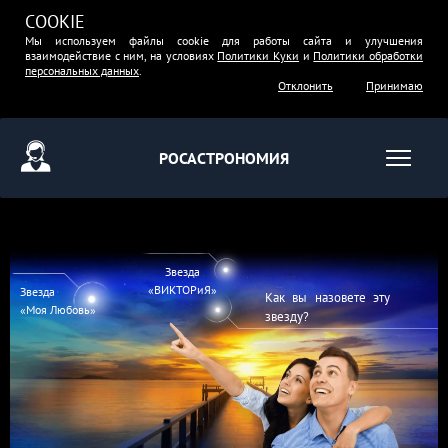
COOKIE
Мы используем файлы cookie для работы сайта и улучшения
взаимодействие с ним, на условиях
Политики Куки
и
Политики обработки
персональных данных
.
Отклонить
Принимаю
РОСАСТРОНОМИЯ
Звезда
«ВИКТОРиЯ»
Звезда
Как вы назовете эту
«Моя Любовь»
звезду?