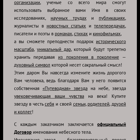
организации
, ученые со всего мира смогут
использовать выбранное вами Имя в своих
исследованиях,
научных трудах
и
публикациях
,
журналисты в
новостных статьях
и
телепередачах
,
писатели и поэты в
романах
,
стихах
и
кинофильмах
,
а вы сможете преподнести подарок
исторического
масштаба
,
уникальный дар
, который будут трепетно
хранить передавая
из поколения в поколение
—
духовный символ
которой несет сакральный смысл!
Этим даром Вы навсегда измените жизнь дорогого
Вам человека, ведь благодаря Вам у него появится
собственная
«Путеводная» звезда
на небе, звезда
увековечивающая ваши чувства
на века! Купите
звезду в честь
себя
и своей
семьи
,
родителей
,
друзей
и коллег
!
С каждым заказчиком заключается
официальный
Договор
именования небесного тела.
Именование звезд —
благотворительный
проект