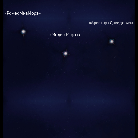
«РомеоМиаМорэ»
«АристархДавидович»
«Медиа Маркт»