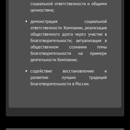
социальной ответственности и общими
ценностями;
демонстрация социальной
ответственности Компании, реализация
общественного долга через участие в
благотворительности; актуализация в
общественном сознании темы
благотворительности на примере
деятельности Компании;
содействие восстановлению и
развитию лучших традиций
благотворительности в России.