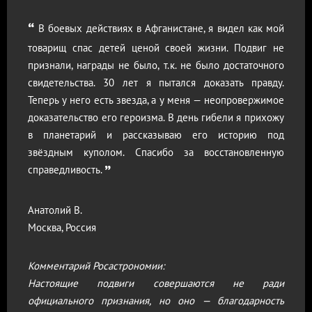
“
“
без
В боевых действиях в Афганистане, я видел как мой
М
шка
товарищ спас детей ценой своей жизни. Подвиг не
На
ала
признали, награды не было, т.к. не было достаточного
Аф
а о
свидетельства. 30 лет я пытался доказать правду.
ро
мьи
Теперь у него есть звезда, а у меня — неопровержимое
ко
дра
доказательство его героизма. В день гибели я прихожу
по
го,
в планетарий и рассказываю его историю под
се
Это
звёздным куполом. Спасибо за восстановленную
Те
”
ину
справедливость.
«а
ос
сн
Анатолий В.
Москва, Россия
По
Мо
Комментарий Росастрономии:
Настоящие подвиги совершаются не ради
тся
официального признания, но оно — благодарность
Ко